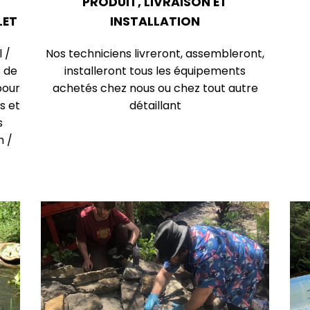
PRODUIT, LIVRAISON ET
LET
INSTALLATION
 /
Nos techniciens livreront, assembleront,
 de
installeront tous les équipements
pour
achetés chez nous ou chez tout autre
s et
détaillant
s
h /